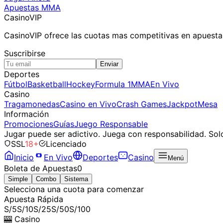
Apuestas MMA
CasinoVIP
CasinoVIP ofrece las cuotas mas competitivas en apuestas
Suscribirse
Enviar
Deportes
Fútbol
Basketball
Hockey
Formula 1
MMA
En Vivo
Casino
Tragamonedas
Casino en Vivo
Crash Games
Jackpot
Mesa
Información
Promociones
Guías
Juego Responsable
Jugar puede ser adictivo. Juega con responsabilidad. Sol
SSL
18+
Licenciado
Inicio
En Vivo
Deportes
Casino
Menú
Boleta de Apuestas
0
Simple
Combo
Sistema
Selecciona una cuota para comenzar
Apuesta Rápida
S/5
S/10
S/25
S/50
S/100
🎰 Casino