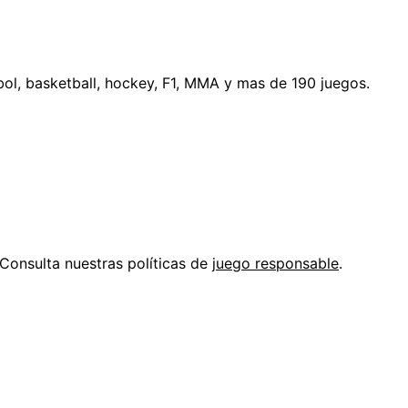
ol, basketball, hockey, F1, MMA y mas de 190 juegos.
Consulta nuestras políticas de
juego responsable
.