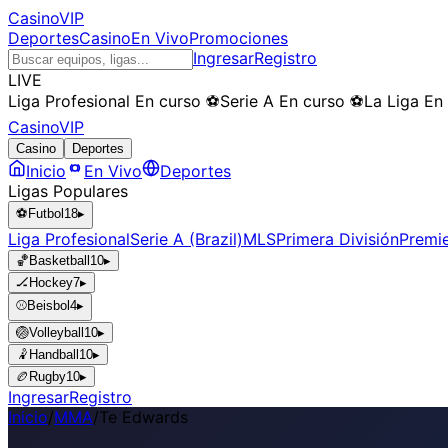
CasinoVIP
Deportes
Casino
En Vivo
Promociones
Ingresar
Registro
LIVE
Liga Profesional
En curso
⚽
Serie A
En curso
⚽
La Liga
En
CasinoVIP
Casino
Deportes
Inicio
En Vivo
Deportes
Ligas Populares
⚽
Futbol
18
▸
Liga Profesional
Serie A (Brazil)
MLS
Primera División
Premi
🏀
Basketball
10
▸
🏒
Hockey
7
▸
⚾
Beisbol
4
▸
🏐
Volleyball
10
▸
🤾
Handball
10
▸
🏉
Rugby
10
▸
Ingresar
Registro
Inicio
/
MMA
/
Te Edwards