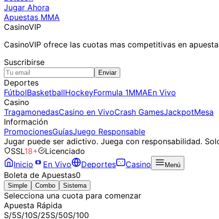
Jugar Ahora
Apuestas MMA
CasinoVIP
CasinoVIP ofrece las cuotas mas competitivas en apuestas
Suscribirse
Enviar
Deportes
Fútbol
Basketball
Hockey
Formula 1
MMA
En Vivo
Casino
Tragamonedas
Casino en Vivo
Crash Games
Jackpot
Mesa
Información
Promociones
Guías
Juego Responsable
Jugar puede ser adictivo. Juega con responsabilidad. Sol
SSL
18+
Licenciado
Inicio
En Vivo
Deportes
Casino
Menú
Boleta de Apuestas
0
Simple
Combo
Sistema
Selecciona una cuota para comenzar
Apuesta Rápida
S/5
S/10
S/25
S/50
S/100