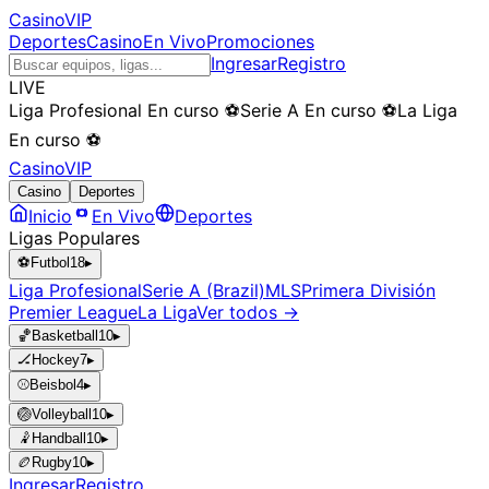
CasinoVIP
Deportes
Casino
En Vivo
Promociones
Ingresar
Registro
LIVE
Liga Profesional
En curso
⚽
Serie A
En curso
⚽
La Liga
En curso
⚽
CasinoVIP
Casino
Deportes
Inicio
En Vivo
Deportes
Ligas Populares
⚽
Futbol
18
▸
Liga Profesional
Serie A (Brazil)
MLS
Primera División
Premier League
La Liga
Ver todos →
🏀
Basketball
10
▸
🏒
Hockey
7
▸
⚾
Beisbol
4
▸
🏐
Volleyball
10
▸
🤾
Handball
10
▸
🏉
Rugby
10
▸
Ingresar
Registro