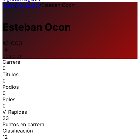
Inicio
/
Fórmula 1
/
Esteban Ocon
Esteban Ocon
#
31
OCO
14
posicion
Carrera
0
Titulos
0
Podios
0
Poles
0
V. Rapidas
23
Puntos en carrera
Clasificación
12