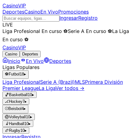
CasinoVIP
Deportes
Casino
En Vivo
Promociones
Ingresar
Registro
LIVE
Liga Profesional
En curso
⚽
Serie A
En curso
⚽
La Liga
En curso
⚽
CasinoVIP
Casino
Deportes
Inicio
En Vivo
Deportes
Ligas Populares
⚽
Futbol
18
▸
Liga Profesional
Serie A (Brazil)
MLS
Primera División
Premier League
La Liga
Ver todos →
🏀
Basketball
10
▸
🏒
Hockey
7
▸
⚾
Beisbol
4
▸
🏐
Volleyball
10
▸
🤾
Handball
10
▸
🏉
Rugby
10
▸
Ingresar
Registro