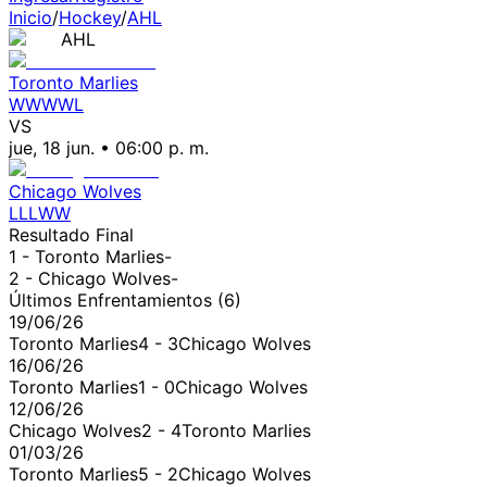
Inicio
/
Hockey
/
AHL
AHL
Toronto Marlies
W
W
W
W
L
VS
jue, 18 jun.
•
06:00 p. m.
Chicago Wolves
L
L
L
W
W
Resultado Final
1 -
Toronto Marlies
-
2 -
Chicago Wolves
-
Últimos Enfrentamientos (
6
)
19/06/26
Toronto Marlies
4
-
3
Chicago Wolves
16/06/26
Toronto Marlies
1
-
0
Chicago Wolves
12/06/26
Chicago Wolves
2
-
4
Toronto Marlies
01/03/26
Toronto Marlies
5
-
2
Chicago Wolves