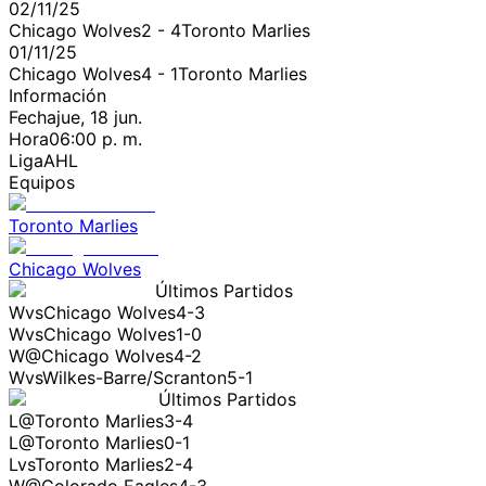
02/11/25
Chicago Wolves
2
-
4
Toronto Marlies
01/11/25
Chicago Wolves
4
-
1
Toronto Marlies
Información
Fecha
jue, 18 jun.
Hora
06:00 p. m.
Liga
AHL
Equipos
Toronto Marlies
Chicago Wolves
Últimos Partidos
W
vs
Chicago Wolves
4-3
W
vs
Chicago Wolves
1-0
W
@
Chicago Wolves
4-2
W
vs
Wilkes-Barre/Scranton
5-1
Últimos Partidos
L
@
Toronto Marlies
3-4
L
@
Toronto Marlies
0-1
L
vs
Toronto Marlies
2-4