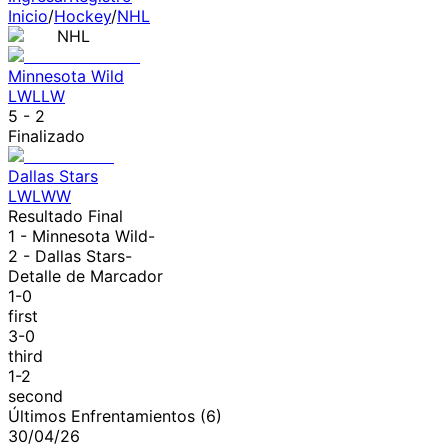
Inicio
/
Hockey
/
NHL
NHL
Minnesota Wild
L
W
L
L
W
5
-
2
Finalizado
Dallas Stars
L
W
L
W
W
Resultado Final
1 -
Minnesota Wild
-
2 -
Dallas Stars
-
Detalle de Marcador
1-0
first
3-0
third
1-2
second
Últimos Enfrentamientos (
6
)
30/04/26