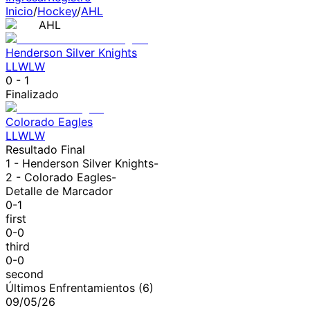
Inicio
/
Hockey
/
AHL
AHL
Henderson Silver Knights
L
L
W
L
W
0
-
1
Finalizado
Colorado Eagles
L
L
W
L
W
Resultado Final
1 -
Henderson Silver Knights
-
2 -
Colorado Eagles
-
Detalle de Marcador
0-1
first
0-0
third
0-0
second
Últimos Enfrentamientos (
6
)
09/05/26