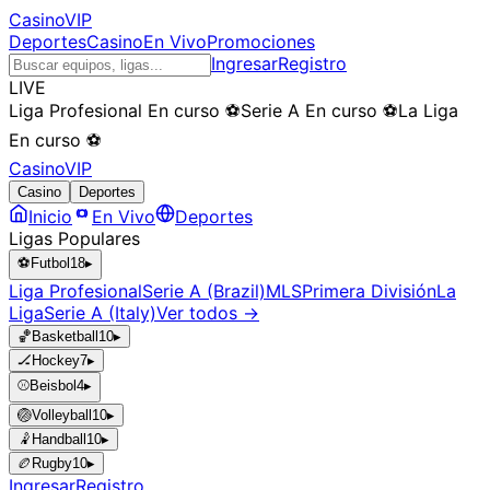
CasinoVIP
Deportes
Casino
En Vivo
Promociones
Ingresar
Registro
LIVE
Liga Profesional
En curso
⚽
Serie A
En curso
⚽
La Liga
En curso
⚽
CasinoVIP
Casino
Deportes
Inicio
En Vivo
Deportes
Ligas Populares
⚽
Futbol
18
▸
Liga Profesional
Serie A (Brazil)
MLS
Primera División
La
Liga
Serie A (Italy)
Ver todos →
🏀
Basketball
10
▸
🏒
Hockey
7
▸
⚾
Beisbol
4
▸
🏐
Volleyball
10
▸
🤾
Handball
10
▸
🏉
Rugby
10
▸
Ingresar
Registro