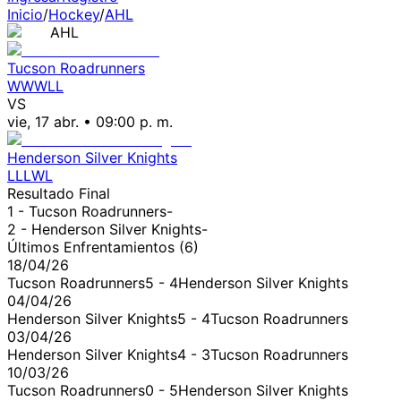
Inicio
/
Hockey
/
AHL
AHL
Tucson Roadrunners
W
W
W
L
L
VS
vie, 17 abr.
•
09:00 p. m.
Henderson Silver Knights
L
L
L
W
L
Resultado Final
1 -
Tucson Roadrunners
-
2 -
Henderson Silver Knights
-
Últimos Enfrentamientos (
6
)
18/04/26
Tucson Roadrunners
5
-
4
Henderson Silver Knights
04/04/26
Henderson Silver Knights
5
-
4
Tucson Roadrunners
03/04/26
Henderson Silver Knights
4
-
3
Tucson Roadrunners
10/03/26
Tucson Roadrunners
0
-
5
Henderson Silver Knights