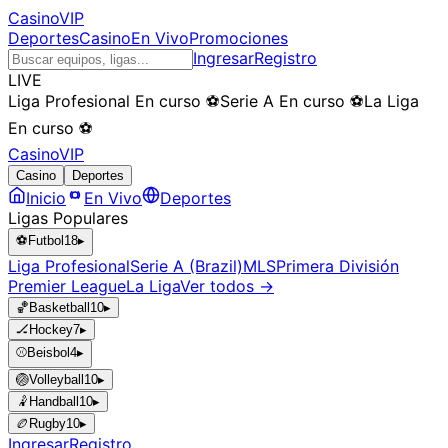
CasinoVIP
Deportes
Casino
En Vivo
Promociones
Ingresar
Registro
LIVE
Liga Profesional
En curso
⚽
Serie A
En curso
⚽
La Liga
En curso
⚽
CasinoVIP
Casino
Deportes
Inicio
En Vivo
Deportes
Ligas Populares
⚽
Futbol
18
▸
Liga Profesional
Serie A (Brazil)
MLS
Primera División
Premier League
La Liga
Ver todos →
🏀
Basketball
10
▸
🏒
Hockey
7
▸
⚾
Beisbol
4
▸
🏐
Volleyball
10
▸
🤾
Handball
10
▸
🏉
Rugby
10
▸
Ingresar
Registro