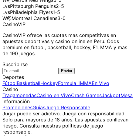
W
@
Detroit Red Wings
5-3
L
vs
Pittsburgh Penguins
2-5
L
vs
Philadelphia Flyers
1-5
W
@
Montreal Canadiens
3-0
CasinoVIP
CasinoVIP ofrece las cuotas mas competitivas en
apuestas deportivas y casino online en Peru. Odds
premium en futbol, basketball, hockey, F1, MMA y mas
de 190 juegos.
Suscribirse
Enviar
Deportes
Fútbol
Basketball
Hockey
Formula 1
MMA
En Vivo
Casino
Tragamonedas
Casino en Vivo
Crash Games
Jackpot
Mesa
Información
Promociones
Guías
Juego Responsable
Jugar puede ser adictivo. Juega con responsabilidad.
Solo para mayores de 18 años. Las apuestas conllevan
riesgo. Consulta nuestras políticas de
juego
responsable
.