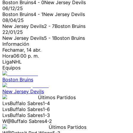
Boston Bruins
4
-
0
New Jersey Devils
06/12/25
Boston Bruins
4
-
1
New Jersey Devils
08/04/25
New Jersey Devils
2
-
7
Boston Bruins
22/01/25
New Jersey Devils
5
-
1
Boston Bruins
Información
Fecha
mar, 14 abr.
Hora
06:00 p. m.
Liga
NHL
Equipos
Boston Bruins
New Jersey Devils
Últimos Partidos
L
vs
Buffalo Sabres
1-4
L
vs
Buffalo Sabres
1-6
L
vs
Buffalo Sabres
1-3
W
@
Buffalo Sabres
4-2
Últimos Partidos