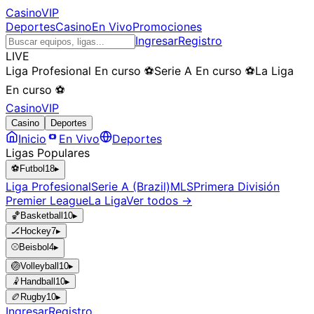
CasinoVIP
Deportes
Casino
En Vivo
Promociones
Ingresar
Registro
LIVE
Liga Profesional
En curso
⚽
Serie A
En curso
⚽
La Liga
En curso
⚽
CasinoVIP
Casino
Deportes
Inicio
En Vivo
Deportes
Ligas Populares
⚽
Futbol
18
▸
Liga Profesional
Serie A (Brazil)
MLS
Primera División
Premier League
La Liga
Ver todos →
🏀
Basketball
10
▸
🏒
Hockey
7
▸
⚾
Beisbol
4
▸
🏐
Volleyball
10
▸
🤾
Handball
10
▸
🏉
Rugby
10
▸
Ingresar
Registro