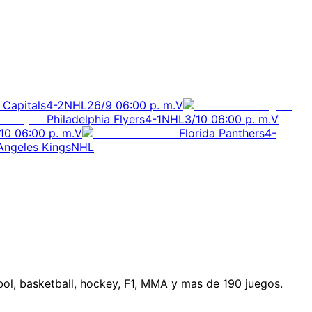
 Capitals
4-2
NHL
26/9
06:00 p. m.
V
Philadelphia Flyers
4-1
NHL
3/10
06:00 p. m.
V
10
06:00 p. m.
V
Florida Panthers
4-
Angeles Kings
NHL
ol, basketball, hockey, F1, MMA y mas de 190 juegos.