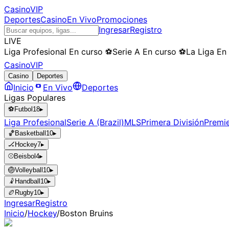
CasinoVIP
Deportes
Casino
En Vivo
Promociones
Ingresar
Registro
LIVE
Liga Profesional
En curso
⚽
Serie A
En curso
⚽
La Liga
En
CasinoVIP
Casino
Deportes
Inicio
En Vivo
Deportes
Ligas Populares
⚽
Futbol
18
▸
Liga Profesional
Serie A (Brazil)
MLS
Primera División
Premi
🏀
Basketball
10
▸
🏒
Hockey
7
▸
⚾
Beisbol
4
▸
🏐
Volleyball
10
▸
🤾
Handball
10
▸
🏉
Rugby
10
▸
Ingresar
Registro
Inicio
/
Hockey
/
Boston Bruins