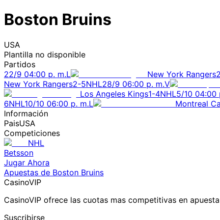
Boston Bruins
USA
Plantilla no disponible
Partidos
22/9
04:00 p. m.
L
New York Rangers
New York Rangers
2-5
NHL
28/9
06:00 p. m.
V
Los Angeles Kings
1-4
NHL
5/10
04:00 
6
NHL
10/10
06:00 p. m.
L
Montreal C
Información
Pais
USA
Competiciones
NHL
Betsson
Jugar Ahora
Apuestas de
Boston Bruins
CasinoVIP
CasinoVIP ofrece las cuotas mas competitivas en apuestas
Suscribirse