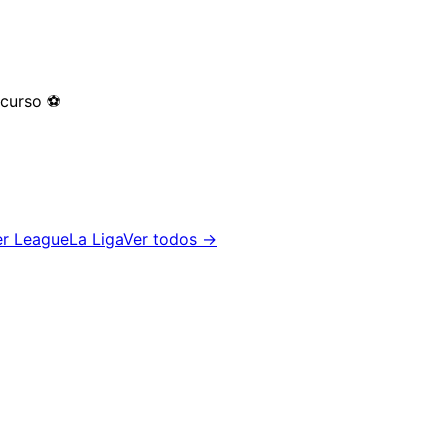
 curso
⚽
er League
La Liga
Ver todos →