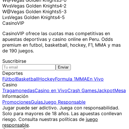
W
@
Vegas Golden Knights
3-0
W
vs
Vegas Golden Knights
4-2
W
@
Vegas Golden Knights
5-3
L
vs
Vegas Golden Knights
4-5
CasinoVIP
CasinoVIP ofrece las cuotas mas competitivas en
apuestas deportivas y casino online en Peru. Odds
premium en futbol, basketball, hockey, F1, MMA y mas
de 190 juegos.
Suscribirse
Enviar
Deportes
Fútbol
Basketball
Hockey
Formula 1
MMA
En Vivo
Casino
Tragamonedas
Casino en Vivo
Crash Games
Jackpot
Mesa
Información
Promociones
Guías
Juego Responsable
Jugar puede ser adictivo. Juega con responsabilidad.
Solo para mayores de 18 años. Las apuestas conllevan
riesgo. Consulta nuestras políticas de
juego
responsable
.