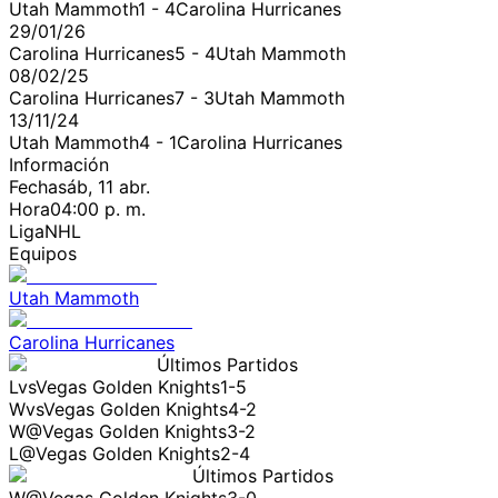
Utah Mammoth
1
-
4
Carolina Hurricanes
29/01/26
Carolina Hurricanes
5
-
4
Utah Mammoth
08/02/25
Carolina Hurricanes
7
-
3
Utah Mammoth
13/11/24
Utah Mammoth
4
-
1
Carolina Hurricanes
Información
Fecha
sáb, 11 abr.
Hora
04:00 p. m.
Liga
NHL
Equipos
Utah Mammoth
Carolina Hurricanes
Últimos Partidos
L
vs
Vegas Golden Knights
1-5
W
vs
Vegas Golden Knights
4-2
W
@
Vegas Golden Knights
3-2
L
@
Vegas Golden Knights
2-4
Últimos Partidos