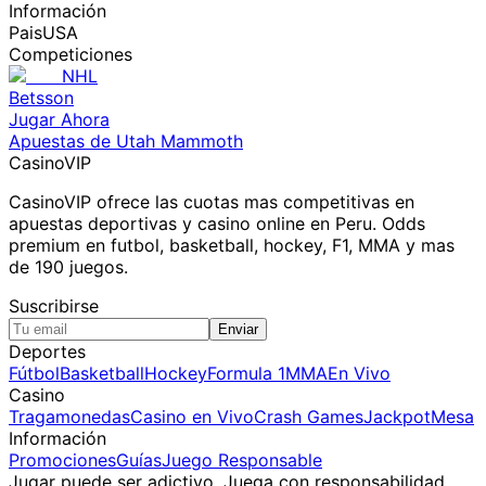
Información
Pais
USA
Competiciones
NHL
Betsson
Jugar Ahora
Apuestas de
Utah Mammoth
CasinoVIP
CasinoVIP ofrece las cuotas mas competitivas en
apuestas deportivas y casino online en Peru. Odds
premium en futbol, basketball, hockey, F1, MMA y mas
de 190 juegos.
Suscribirse
Enviar
Deportes
Fútbol
Basketball
Hockey
Formula 1
MMA
En Vivo
Casino
Tragamonedas
Casino en Vivo
Crash Games
Jackpot
Mesa
Información
Promociones
Guías
Juego Responsable
Jugar puede ser adictivo. Juega con responsabilidad.