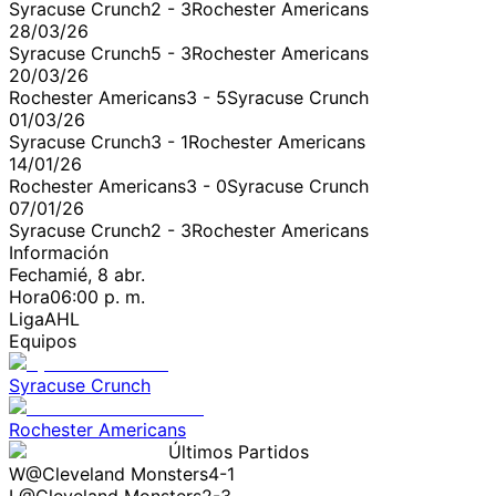
Syracuse Crunch
2
-
3
Rochester Americans
28/03/26
Syracuse Crunch
5
-
3
Rochester Americans
20/03/26
Rochester Americans
3
-
5
Syracuse Crunch
01/03/26
Syracuse Crunch
3
-
1
Rochester Americans
14/01/26
Rochester Americans
3
-
0
Syracuse Crunch
07/01/26
Syracuse Crunch
2
-
3
Rochester Americans
Información
Fecha
mié, 8 abr.
Hora
06:00 p. m.
Liga
AHL
Equipos
Syracuse Crunch
Rochester Americans
Últimos Partidos
W
@
Cleveland Monsters
4-1