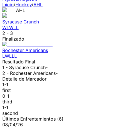
Inicio
/
Hockey
/
AHL
AHL
Syracuse Crunch
W
L
W
L
L
2
-
3
Finalizado
Rochester Americans
L
W
L
L
L
Resultado Final
1 -
Syracuse Crunch
-
2 -
Rochester Americans
-
Detalle de Marcador
1-1
first
0-1
third
1-1
second
Últimos Enfrentamientos (
6
)
08/04/26