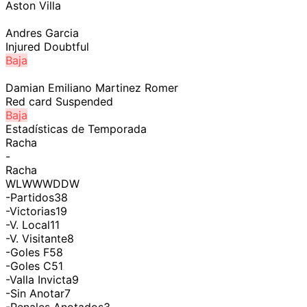
Aston Villa
Andres Garcia
Injured Doubtful
Baja
Damian Emiliano Martinez Romer
Red card Suspended
Baja
Estadísticas de Temporada
Racha
-
Racha
WLWWWDDW
-
Partidos
38
-
Victorias
19
-
V. Local
11
-
V. Visitante
8
-
Goles F
58
-
Goles C
51
-
Valla Invicta
9
-
Sin Anotar
7