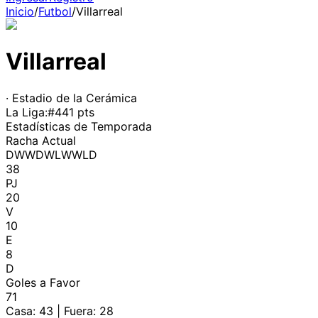
Inicio
/
Futbol
/
Villarreal
Villarreal
· Estadio de la Cerámica
La Liga
:
#
4
41
pts
Estadísticas de Temporada
Racha Actual
D
W
W
D
W
L
W
W
L
D
38
PJ
20
V
10
E
8
D
Goles a Favor
71
Casa:
43
| Fuera:
28