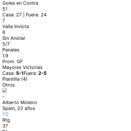
Goles en Contra
51
Casa:
27
| Fuera:
24
7
Valla Invicta
6
Sin Anotar
5
/
7
Penales
1.9
Prom. GF
Mayores Victorias
Casa:
5-1
Fuera:
2-5
Plantilla (
4
)
Otros
-
Alberto Moleiro
Spain
, 22 años
7.0
Rtg
37