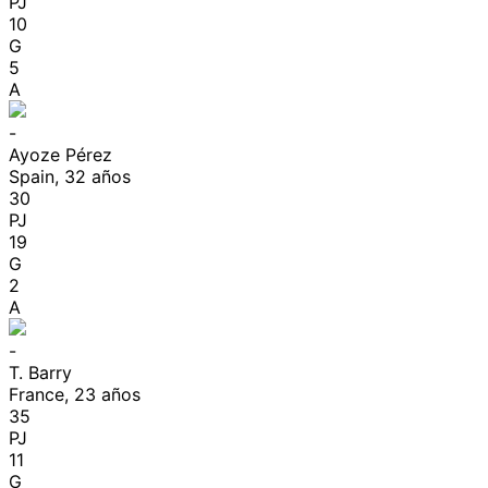
PJ
10
G
5
A
-
Ayoze Pérez
Spain
, 32 años
30
PJ
19
G
2
A
-
T. Barry
France
, 23 años
35
PJ
11
G