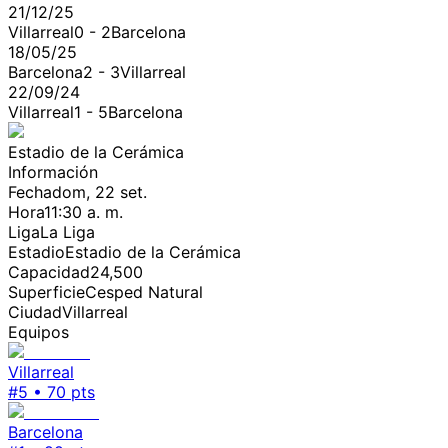
21/12/25
Villarreal
0
-
2
Barcelona
18/05/25
Barcelona
2
-
3
Villarreal
22/09/24
Villarreal
1
-
5
Barcelona
Estadio de la Cerámica
Información
Fecha
dom, 22 set.
Hora
11:30 a. m.
Liga
La Liga
Estadio
Estadio de la Cerámica
Capacidad
24,500
Superficie
Cesped Natural
Ciudad
Villarreal
Equipos
Villarreal
#
5
•
70
pts
Barcelona