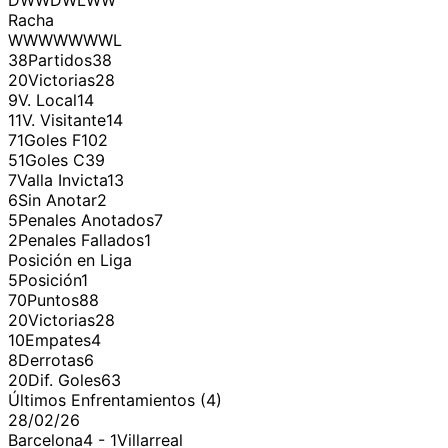
DWWDWLWW
Racha
WWWWWWWL
38
Partidos
38
20
Victorias
28
9
V. Local
14
11
V. Visitante
14
71
Goles F
102
51
Goles C
39
7
Valla Invicta
13
6
Sin Anotar
2
5
Penales Anotados
7
2
Penales Fallados
1
Posición en Liga
5
Posición
1
70
Puntos
88
20
Victorias
28
10
Empates
4
8
Derrotas
6
20
Dif. Goles
63
Últimos Enfrentamientos (
4
)
28/02/26
Barcelona
4
-
1
Villarreal