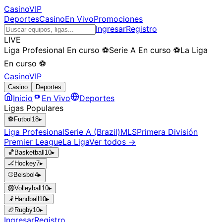
CasinoVIP
Deportes
Casino
En Vivo
Promociones
Ingresar
Registro
LIVE
Liga Profesional
En curso
⚽
Serie A
En curso
⚽
La Liga
En curso
⚽
CasinoVIP
Casino
Deportes
Inicio
En Vivo
Deportes
Ligas Populares
⚽
Futbol
18
▸
Liga Profesional
Serie A (Brazil)
MLS
Primera División
Premier League
La Liga
Ver todos →
🏀
Basketball
10
▸
🏒
Hockey
7
▸
⚾
Beisbol
4
▸
🏐
Volleyball
10
▸
🤾
Handball
10
▸
🏉
Rugby
10
▸
Ingresar
Registro