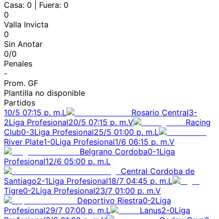
Casa:
0
| Fuera:
0
0
Valla Invicta
0
Sin Anotar
0
/
0
Penales
-
Prom. GF
Plantilla no disponible
Partidos
10/5
07:15 p. m.
L
Rosario Central
3-
2
Liga Profesional
20/5
07:15 p. m.
V
Racing
Club
0-3
Liga Profesional
25/5
01:00 p. m.
L
River Plate
1-0
Liga Profesional
1/6
06:15 p. m.
V
Belgrano Cordoba
0-1
Liga
Profesional
12/6
05:00 p. m.
L
Central Cordoba de
Santiago
2-1
Liga Profesional
18/7
04:45 p. m.
L
Tigre
0-2
Liga Profesional
23/7
01:00 p. m.
V
Deportivo Riestra
0-2
Liga
Profesional
29/7
07:00 p. m.
L
Lanus
2-0
Liga