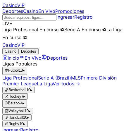
CasinoVIP
Deportes
Casino
En Vivo
Promociones
Ingresar
Registro
LIVE
Liga Profesional
En curso
⚽
Serie A
En curso
⚽
La Liga
En curso
⚽
CasinoVIP
Casino
Deportes
Inicio
En Vivo
Deportes
Ligas Populares
⚽
Futbol
18
▸
Liga Profesional
Serie A (Brazil)
MLS
Primera División
Premier League
La Liga
Ver todos →
🏀
Basketball
10
▸
🏒
Hockey
7
▸
⚾
Beisbol
4
▸
🏐
Volleyball
10
▸
🤾
Handball
10
▸
🏉
Rugby
10
▸
Ingresar
Registro