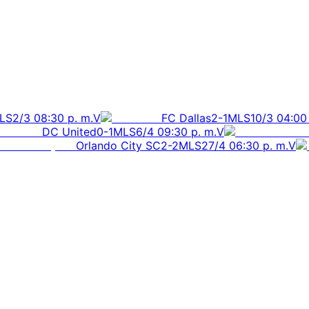
LS
2/3
08:30 p. m.
V
FC Dallas
2-1
MLS
10/3
04:00 
DC United
0-1
MLS
6/4
09:30 p. m.
V
Orlando City SC
2-2
MLS
27/4
06:30 p. m.
V