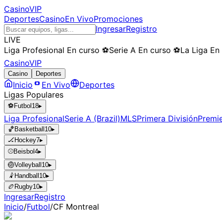
CasinoVIP
Deportes
Casino
En Vivo
Promociones
Ingresar
Registro
LIVE
Liga Profesional
En curso
⚽
Serie A
En curso
⚽
La Liga
En
CasinoVIP
Casino
Deportes
Inicio
En Vivo
Deportes
Ligas Populares
⚽
Futbol
18
▸
Liga Profesional
Serie A (Brazil)
MLS
Primera División
Premi
🏀
Basketball
10
▸
🏒
Hockey
7
▸
⚾
Beisbol
4
▸
🏐
Volleyball
10
▸
🤾
Handball
10
▸
🏉
Rugby
10
▸
Ingresar
Registro
Inicio
/
Futbol
/
CF Montreal