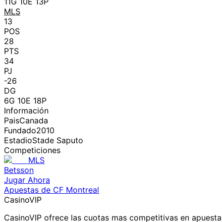
11
G
10
E
13
P
MLS
13
POS
28
PTS
34
PJ
-26
DG
6
G
10
E
18
P
Información
Pais
Canada
Fundado
2010
Estadio
Stade Saputo
Competiciones
MLS
Betsson
Jugar Ahora
Apuestas de
CF Montreal
CasinoVIP
CasinoVIP ofrece las cuotas mas competitivas en apuestas