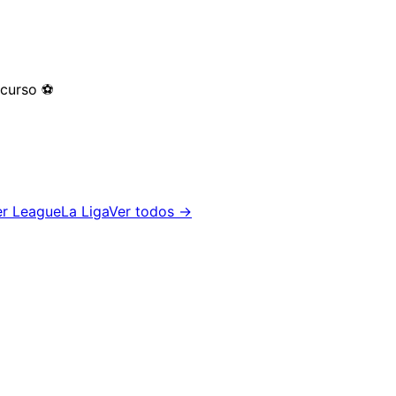
 curso
⚽
er League
La Liga
Ver todos →