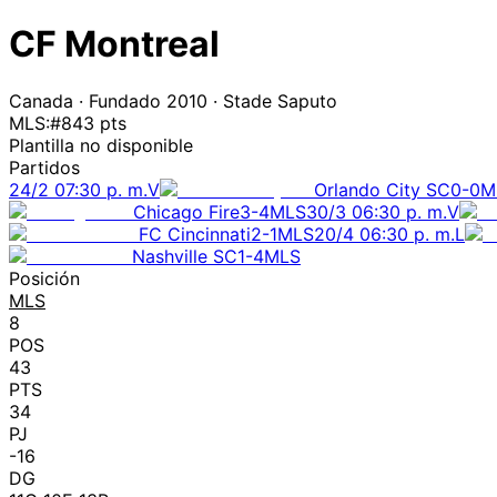
CF Montreal
Canada
· Fundado 2010
· Stade Saputo
MLS
:
#
8
43
pts
Plantilla no disponible
Partidos
24/2
07:30 p. m.
V
Orlando City SC
0-0
M
Chicago Fire
3-4
MLS
30/3
06:30 p. m.
V
FC Cincinnati
2-1
MLS
20/4
06:30 p. m.
L
Nashville SC
1-4
MLS
Posición
MLS
8
POS
43
PTS
34
PJ
-16
DG