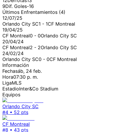
12
Derrotas
13
9
Dif. Goles
-16
Últimos Enfrentamientos (
4
)
12/07/25
Orlando City SC
1
-
1
CF Montreal
19/04/25
CF Montreal
0
-
0
Orlando City SC
20/04/24
CF Montreal
2
-
2
Orlando City SC
24/02/24
Orlando City SC
0
-
0
CF Montreal
Información
Fecha
sáb, 24 feb.
Hora
07:30 p. m.
Liga
MLS
Estadio
Inter&Co Stadium
Equipos
Orlando City SC
#
4
•
52
pts
CF Montreal
#
8
•
43
pts