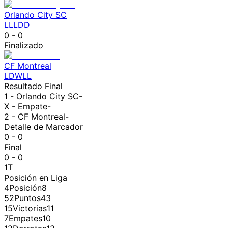
Orlando City SC
L
L
L
D
D
0
-
0
Finalizado
CF Montreal
L
D
W
L
L
Resultado Final
1 -
Orlando City SC
-
X - Empate
-
2 -
CF Montreal
-
Detalle de Marcador
0 - 0
Final
0 - 0
1T
Posición en Liga
4
Posición
8
52
Puntos
43
15
Victorias
11
7
Empates
10