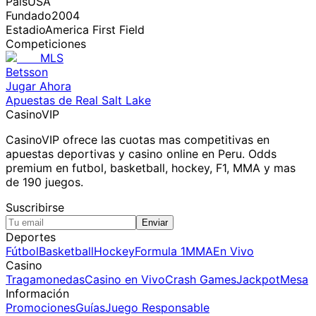
Pais
USA
Fundado
2004
Estadio
America First Field
Competiciones
MLS
Betsson
Jugar Ahora
Apuestas de
Real Salt Lake
CasinoVIP
CasinoVIP ofrece las cuotas mas competitivas en
apuestas deportivas y casino online en Peru. Odds
premium en futbol, basketball, hockey, F1, MMA y mas
de 190 juegos.
Suscribirse
Enviar
Deportes
Fútbol
Basketball
Hockey
Formula 1
MMA
En Vivo
Casino
Tragamonedas
Casino en Vivo
Crash Games
Jackpot
Mesa
Información
Promociones
Guías
Juego Responsable