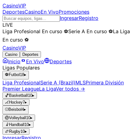
CasinoVIP
Deportes
Casino
En Vivo
Promociones
Ingresar
Registro
LIVE
Liga Profesional
En curso
⚽
Serie A
En curso
⚽
La Liga
En curso
⚽
CasinoVIP
Casino
Deportes
Inicio
En Vivo
Deportes
Ligas Populares
⚽
Futbol
18
▸
Liga Profesional
Serie A (Brazil)
MLS
Primera División
Premier League
La Liga
Ver todos →
🏀
Basketball
10
▸
🏒
Hockey
7
▸
⚾
Beisbol
4
▸
🏐
Volleyball
10
▸
🤾
Handball
10
▸
🏉
Rugby
10
▸
Ingresar
Registro