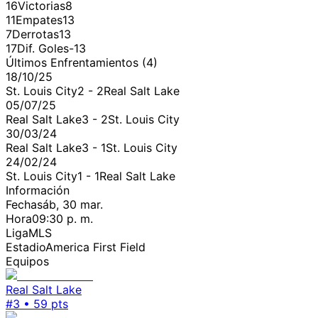
16
Victorias
8
11
Empates
13
7
Derrotas
13
17
Dif. Goles
-13
Últimos Enfrentamientos (
4
)
18/10/25
St. Louis City
2
-
2
Real Salt Lake
05/07/25
Real Salt Lake
3
-
2
St. Louis City
30/03/24
Real Salt Lake
3
-
1
St. Louis City
24/02/24
St. Louis City
1
-
1
Real Salt Lake
Información
Fecha
sáb, 30 mar.
Hora
09:30 p. m.
Liga
MLS
Estadio
America First Field
Equipos
Real Salt Lake
#
3
•
59
pts