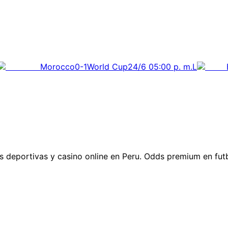
Morocco
0-1
World Cup
24/6
05:00 p. m.
L
 deportivas y casino online en Peru. Odds premium en futb