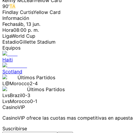
Kenny McLean
Yellow Card
90
'
TA
Findlay Curtis
Yellow Card
Información
Fecha
sáb, 13 jun.
Hora
08:00 p. m.
Liga
World Cup
Estadio
Gillette Stadium
Equipos
Haiti
Scotland
Últimos Partidos
L
@
Morocco
2-4
Últimos Partidos
L
vs
Brazil
0-3
L
vs
Morocco
0-1
CasinoVIP
CasinoVIP ofrece las cuotas mas competitivas en apuestas
Suscribirse