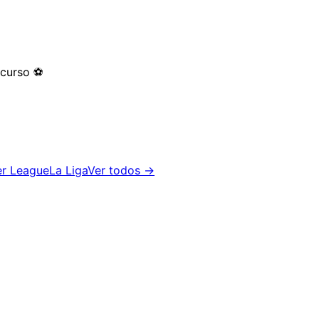
 curso
⚽
er League
La Liga
Ver todos →