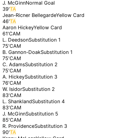
J. McGinn
Normal Goal
39
'
TA
Jean-Ricner Bellegarde
Yellow Card
46
'
TA
Aaron Hickey
Yellow Card
61
'
CAM
L. Deedson
Substitution 1
75
'
CAM
B. Gannon-Doak
Substitution 1
75
'
CAM
C. Adams
Substitution 2
75
'
CAM
A. Hickey
Substitution 3
76
'
CAM
W. Isidor
Substitution 2
83
'
CAM
L. Shankland
Substitution 4
83
'
CAM
J. McGinn
Substitution 5
85
'
CAM
R. Providence
Substitution 3
90
'
TA