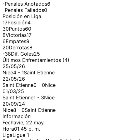
-
Penales Anotados
6
-
Penales Fallados
0
Posición en Liga
17
Posición
4
30
Puntos
60
8
Victorias
17
6
Empates
9
20
Derrotas
8
-38
Dif. Goles
25
Últimos Enfrentamientos (
4
)
25/05/26
Nice
4
-
1
Saint Etienne
22/05/26
Saint Etienne
0
-
0
Nice
01/03/25
Saint Etienne
1
-
3
Nice
20/09/24
Nice
8
-
0
Saint Etienne
Información
Fecha
vie, 22 may.
Hora
01:45 p. m.
Liga
Ligue 1