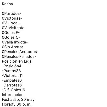
Racha
-
0
Partidos
-
0
Victorias
-
0
V. Local
-
0
V. Visitante
-
0
Goles F
-
0
Goles C
-
0
Valla Invicta
-
0
Sin Anotar
-
0
Penales Anotados
-
0
Penales Fallados
-
Posición en Liga
-
Posición
4
-
Puntos
33
-
Victorias
11
-
Empates
0
-
Derrotas
6
-
Dif. Goles
16
Información
Fecha
sáb, 30 may.
Hora
03:00 p. m.