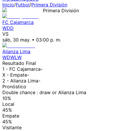
Inicio
/
Futbol
/
Primera División
Primera División
FC Cajamarca
W
D
D
VS
sáb, 30 may.
•
03:00 p. m.
Alianza Lima
W
D
W
L
W
Resultado Final
1 -
FC Cajamarca
-
X - Empate
-
2 -
Alianza Lima
-
Pronóstico
Double chance : draw or Alianza Lima
10%
Local
45%
Empate
45%
Visitante