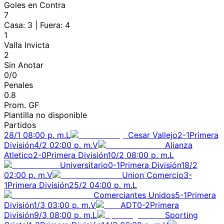
Goles en Contra
7
Casa:
3
| Fuera:
4
1
Valla Invicta
2
Sin Anotar
0
/
0
Penales
0.8
Prom. GF
Plantilla no disponible
Partidos
28/1
08:00 p. m.
L
Cesar Vallejo
2-1
Primera
División
4/2
02:00 p. m.
V
Alianza
Atletico
2-0
Primera División
10/2
08:00 p. m.
L
Universitario
0-1
Primera División
18/2
02:00 p. m.
V
Union Comercio
3-
1
Primera División
25/2
04:00 p. m.
L
Comerciantes Unidos
5-1
Primera
División
1/3
03:00 p. m.
V
ADT
0-2
Primera
División
9/3
08:00 p. m.
L
Sporting