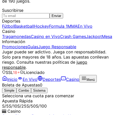
de 190 juegos.
Suscribirse
Enviar
Deportes
Fútbol
Basketball
Hockey
Formula 1
MMA
En Vivo
Casino
Tragamonedas
Casino en Vivo
Crash Games
Jackpot
Mesa
Información
Promociones
Guías
Juego Responsable
Jugar puede ser adictivo. Juega con responsabilidad.
Solo para mayores de 18 años. Las apuestas conllevan
riesgo. Consulta nuestras políticas de
juego
responsable
.
SSL
18+
Licenciado
Inicio
En Vivo
Deportes
Casino
Menú
Boleta de Apuestas
0
Simple
Combo
Sistema
Selecciona una cuota para comenzar
Apuesta Rápida
S/5
S/10
S/25
S/50
S/100
🎰 Casino