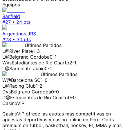
Equipos
Banfield
#
27
•
24
pts
Argentinos JRS
#
23
•
30
pts
Últimos Partidos
L
@
River Plate
1-3
L
@
Belgrano Cordoba
0-1
W
vs
Estudiantes de Rio Cuarto
2-1
L
@
Sarmiento Junin
0-1
Últimos Partidos
W
@
Barcelona SC
1-0
L
@
Racing Club
1-2
D
vs
Belgrano Cordoba
0-0
D
@
Estudiantes de Rio Cuarto
0-0
CasinoVIP
CasinoVIP ofrece las cuotas mas competitivas en
apuestas deportivas y casino online en Peru. Odds
premium en futbol, basketball, hockey, F1, MMA y mas