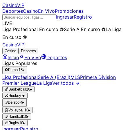
CasinoVIP
Deportes
Casino
En Vivo
Promociones
Ingresar
Registro
LIVE
Liga Profesional
En curso
⚽
Serie A
En curso
⚽
La Liga
En curso
⚽
CasinoVIP
Casino
Deportes
Inicio
En Vivo
Deportes
Ligas Populares
⚽
Futbol
18
▸
Liga Profesional
Serie A (Brazil)
MLS
Primera División
Premier League
La Liga
Ver todos →
🏀
Basketball
10
▸
🏒
Hockey
7
▸
⚾
Beisbol
4
▸
🏐
Volleyball
10
▸
🤾
Handball
10
▸
🏉
Rugby
10
▸
Ingresar
Registro