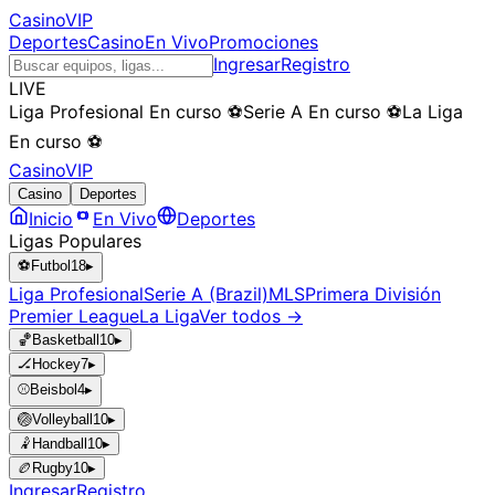
CasinoVIP
Deportes
Casino
En Vivo
Promociones
Ingresar
Registro
LIVE
Liga Profesional
En curso
⚽
Serie A
En curso
⚽
La Liga
En curso
⚽
CasinoVIP
Casino
Deportes
Inicio
En Vivo
Deportes
Ligas Populares
⚽
Futbol
18
▸
Liga Profesional
Serie A (Brazil)
MLS
Primera División
Premier League
La Liga
Ver todos →
🏀
Basketball
10
▸
🏒
Hockey
7
▸
⚾
Beisbol
4
▸
🏐
Volleyball
10
▸
🤾
Handball
10
▸
🏉
Rugby
10
▸
Ingresar
Registro