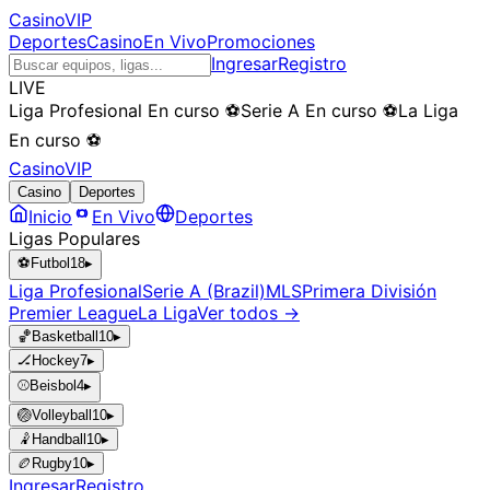
CasinoVIP
Deportes
Casino
En Vivo
Promociones
Ingresar
Registro
LIVE
Liga Profesional
En curso
⚽
Serie A
En curso
⚽
La Liga
En curso
⚽
CasinoVIP
Casino
Deportes
Inicio
En Vivo
Deportes
Ligas Populares
⚽
Futbol
18
▸
Liga Profesional
Serie A (Brazil)
MLS
Primera División
Premier League
La Liga
Ver todos →
🏀
Basketball
10
▸
🏒
Hockey
7
▸
⚾
Beisbol
4
▸
🏐
Volleyball
10
▸
🤾
Handball
10
▸
🏉
Rugby
10
▸
Ingresar
Registro