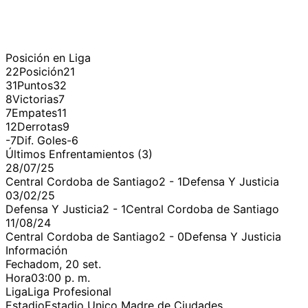
Posición en Liga
22
Posición
21
31
Puntos
32
8
Victorias
7
7
Empates
11
12
Derrotas
9
-7
Dif. Goles
-6
Últimos Enfrentamientos (
3
)
28/07/25
Central Cordoba de Santiago
2
-
1
Defensa Y Justicia
03/02/25
Defensa Y Justicia
2
-
1
Central Cordoba de Santiago
11/08/24
Central Cordoba de Santiago
2
-
0
Defensa Y Justicia
Información
Fecha
dom, 20 set.
Hora
03:00 p. m.
Liga
Liga Profesional
Estadio
Estadio Unico Madre de Ciudades