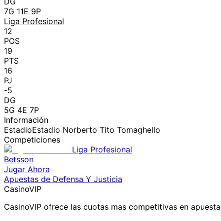
DG
7
G
11
E
9
P
Liga Profesional
12
POS
19
PTS
16
PJ
-5
DG
5
G
4
E
7
P
Información
Estadio
Estadio Norberto Tito Tomaghello
Competiciones
Liga Profesional
Betsson
Jugar Ahora
Apuestas de
Defensa Y Justicia
CasinoVIP
CasinoVIP ofrece las cuotas mas competitivas en apuestas