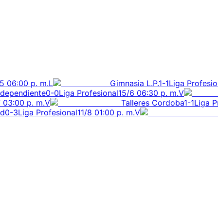
/5
06:00 p. m.
L
Gimnasia L.P.
1-1
Liga Profesio
ndependiente
0-0
Liga Profesional
15/6
06:30 p. m.
V
7
03:00 p. m.
V
Talleres Cordoba
1-1
Liga P
ld
0-3
Liga Profesional
11/8
01:00 p. m.
V