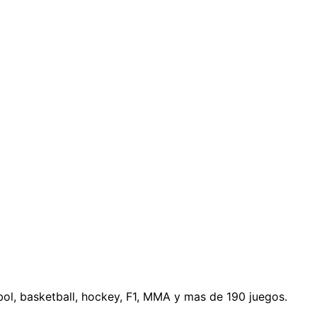
ol, basketball, hockey, F1, MMA y mas de 190 juegos.