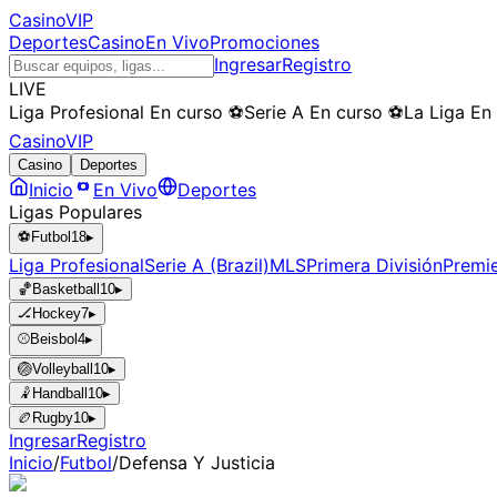
CasinoVIP
Deportes
Casino
En Vivo
Promociones
Ingresar
Registro
LIVE
Liga Profesional
En curso
⚽
Serie A
En curso
⚽
La Liga
En
CasinoVIP
Casino
Deportes
Inicio
En Vivo
Deportes
Ligas Populares
⚽
Futbol
18
▸
Liga Profesional
Serie A (Brazil)
MLS
Primera División
Premi
🏀
Basketball
10
▸
🏒
Hockey
7
▸
⚾
Beisbol
4
▸
🏐
Volleyball
10
▸
🤾
Handball
10
▸
🏉
Rugby
10
▸
Ingresar
Registro
Inicio
/
Futbol
/
Defensa Y Justicia