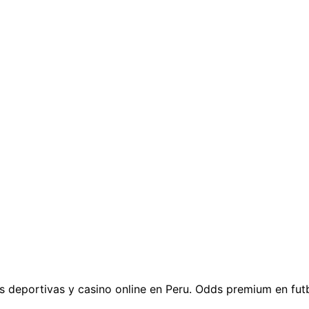
 deportivas y casino online en Peru. Odds premium en futb