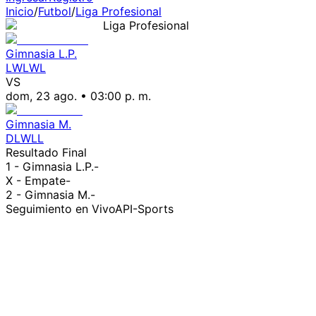
Inicio
/
Futbol
/
Liga Profesional
Liga Profesional
Gimnasia L.P.
L
W
L
W
L
VS
dom, 23 ago.
•
03:00 p. m.
Gimnasia M.
D
L
W
L
L
Resultado Final
1 -
Gimnasia L.P.
-
X - Empate
-
2 -
Gimnasia M.
-
Seguimiento en Vivo
API-Sports