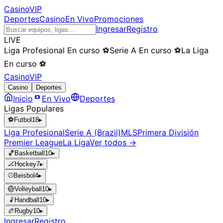
CasinoVIP
Deportes
Casino
En Vivo
Promociones
Ingresar
Registro
LIVE
Liga Profesional
En curso
⚽
Serie A
En curso
⚽
La Liga
En curso
⚽
CasinoVIP
Casino
Deportes
Inicio
En Vivo
Deportes
Ligas Populares
⚽
Futbol
18
▸
Liga Profesional
Serie A (Brazil)
MLS
Primera División
Premier League
La Liga
Ver todos →
🏀
Basketball
10
▸
🏒
Hockey
7
▸
⚾
Beisbol
4
▸
🏐
Volleyball
10
▸
🤾
Handball
10
▸
🏉
Rugby
10
▸
Ingresar
Registro