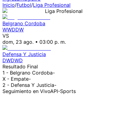
Inicio
/
Futbol
/
Liga Profesional
Liga Profesional
Belgrano Cordoba
W
W
D
D
W
VS
dom, 23 ago.
•
03:00 p. m.
Defensa Y Justicia
D
W
D
W
D
Resultado Final
1 -
Belgrano Cordoba
-
X - Empate
-
2 -
Defensa Y Justicia
-
Seguimiento en Vivo
API-Sports