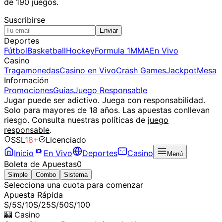
de 190 juegos.
Suscribirse
Enviar
Deportes
Fútbol
Basketball
Hockey
Formula 1
MMA
En Vivo
Casino
Tragamonedas
Casino en Vivo
Crash Games
Jackpot
Mesa
Información
Promociones
Guías
Juego Responsable
Jugar puede ser adictivo. Juega con responsabilidad.
Solo para mayores de 18 años. Las apuestas conllevan
riesgo. Consulta nuestras políticas de
juego
responsable
.
SSL
18+
Licenciado
Inicio
En Vivo
Deportes
Casino
Menú
Boleta de Apuestas
0
Simple
Combo
Sistema
Selecciona una cuota para comenzar
Apuesta Rápida
S/5
S/10
S/25
S/50
S/100
🎰 Casino