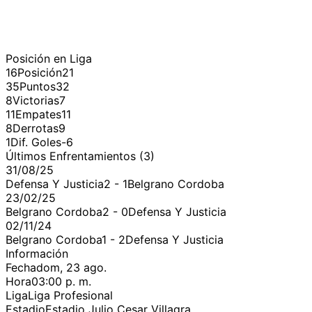
Posición en Liga
16
Posición
21
35
Puntos
32
8
Victorias
7
11
Empates
11
8
Derrotas
9
1
Dif. Goles
-6
Últimos Enfrentamientos (
3
)
31/08/25
Defensa Y Justicia
2
-
1
Belgrano Cordoba
23/02/25
Belgrano Cordoba
2
-
0
Defensa Y Justicia
02/11/24
Belgrano Cordoba
1
-
2
Defensa Y Justicia
Información
Fecha
dom, 23 ago.
Hora
03:00 p. m.
Liga
Liga Profesional
Estadio
Estadio Julio Cesar Villagra