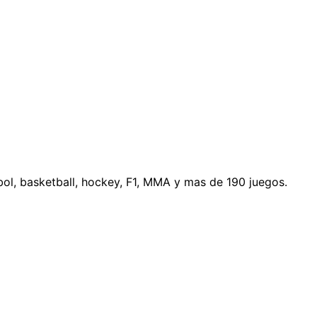
ol, basketball, hockey, F1, MMA y mas de 190 juegos.