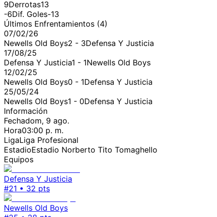
9
Derrotas
13
-6
Dif. Goles
-13
Últimos Enfrentamientos (
4
)
07/02/26
Newells Old Boys
2
-
3
Defensa Y Justicia
17/08/25
Defensa Y Justicia
1
-
1
Newells Old Boys
12/02/25
Newells Old Boys
0
-
1
Defensa Y Justicia
25/05/24
Newells Old Boys
1
-
0
Defensa Y Justicia
Información
Fecha
dom, 9 ago.
Hora
03:00 p. m.
Liga
Liga Profesional
Estadio
Estadio Norberto Tito Tomaghello
Equipos
Defensa Y Justicia
#
21
•
32
pts
Newells Old Boys