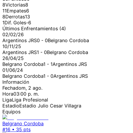
8
Victorias
8
11
Empates
6
8
Derrotas
13
1
Dif. Goles
-6
Últimos Enfrentamientos (
4
)
02/02/26
Argentinos JRS
0
-
0
Belgrano Cordoba
10/11/25
Argentinos JRS
1
-
0
Belgrano Cordoba
26/04/25
Belgrano Cordoba
1
-
1
Argentinos JRS
01/06/24
Belgrano Cordoba
1
-
0
Argentinos JRS
Información
Fecha
dom, 2 ago.
Hora
03:00 p. m.
Liga
Liga Profesional
Estadio
Estadio Julio Cesar Villagra
Equipos
Belgrano Cordoba
#
16
•
35
pts