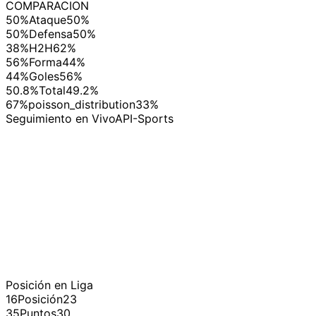
COMPARACION
50%
Ataque
50%
50%
Defensa
50%
38%
H2H
62%
56%
Forma
44%
44%
Goles
56%
50.8%
Total
49.2%
67%
poisson_distribution
33%
Seguimiento en Vivo
API-Sports
Posición en Liga
16
Posición
23
35
Puntos
30