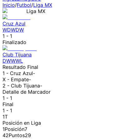
Inicio
/
Futbol
/
Liga MX
Liga MX
Cruz Azul
W
D
W
D
W
1
-
1
Finalizado
Club Tijuana
D
W
W
W
L
Resultado Final
1 -
Cruz Azul
-
X - Empate
-
2 -
Club Tijuana
-
Detalle de Marcador
1 - 1
Final
1 - 1
1T
Posición en Liga
1
Posición
7
42
Puntos
29