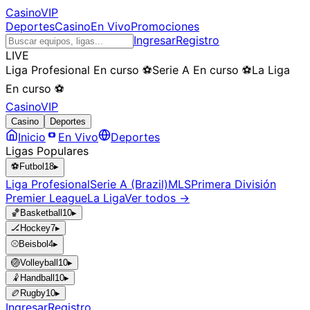
CasinoVIP
Deportes
Casino
En Vivo
Promociones
Ingresar
Registro
LIVE
Liga Profesional
En curso
⚽
Serie A
En curso
⚽
La Liga
En curso
⚽
CasinoVIP
Casino
Deportes
Inicio
En Vivo
Deportes
Ligas Populares
⚽
Futbol
18
▸
Liga Profesional
Serie A (Brazil)
MLS
Primera División
Premier League
La Liga
Ver todos →
🏀
Basketball
10
▸
🏒
Hockey
7
▸
⚾
Beisbol
4
▸
🏐
Volleyball
10
▸
🤾
Handball
10
▸
🏉
Rugby
10
▸
Ingresar
Registro