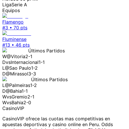
Liga
Serie A
Equipos
Flamengo
#
3
•
70
pts
Fluminense
#
13
•
46
pts
Últimos Partidos
W
@
Vitoria
2-1
D
vs
Internacional
1-1
L
@
Sao Paulo
1-2
D
@
Mirassol
3-3
Últimos Partidos
L
@
Palmeiras
1-2
D
@
Bahia
1-1
W
vs
Gremio
2-1
W
vs
Bahia
2-0
CasinoVIP
CasinoVIP ofrece las cuotas mas competitivas en
apuestas deportivas y casino online en Peru. Odds