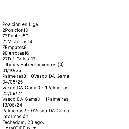
Posición en Liga
2
Posición
10
73
Puntos
50
22
Victorias
14
7
Empates
8
9
Derrotas
16
27
Dif. Goles
-13
Últimos Enfrentamientos (
4
)
01/10/25
Palmeiras
3
-
0
Vasco DA Gama
04/05/25
Vasco DA Gama
0
-
1
Palmeiras
22/09/24
Vasco DA Gama
0
-
1
Palmeiras
13/06/24
Palmeiras
2
-
0
Vasco DA Gama
Información
Fecha
dom, 23 ago.
Hora
03:00 p. m.