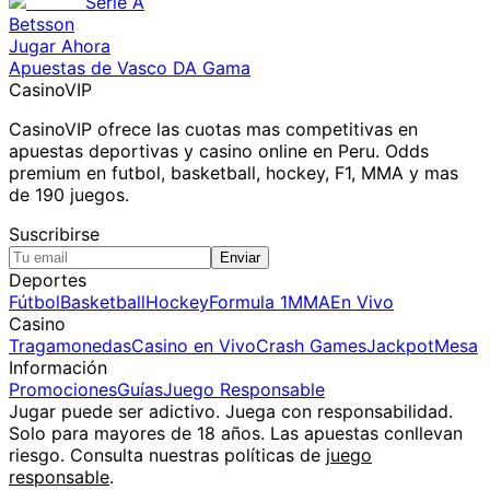
Serie A
Betsson
Jugar Ahora
Apuestas de
Vasco DA Gama
CasinoVIP
CasinoVIP ofrece las cuotas mas competitivas en
apuestas deportivas y casino online en Peru. Odds
premium en futbol, basketball, hockey, F1, MMA y mas
de 190 juegos.
Suscribirse
Enviar
Deportes
Fútbol
Basketball
Hockey
Formula 1
MMA
En Vivo
Casino
Tragamonedas
Casino en Vivo
Crash Games
Jackpot
Mesa
Información
Promociones
Guías
Juego Responsable
Jugar puede ser adictivo. Juega con responsabilidad.
Solo para mayores de 18 años. Las apuestas conllevan
riesgo. Consulta nuestras políticas de
juego
responsable
.