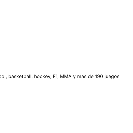
ol, basketball, hockey, F1, MMA y mas de 190 juegos.