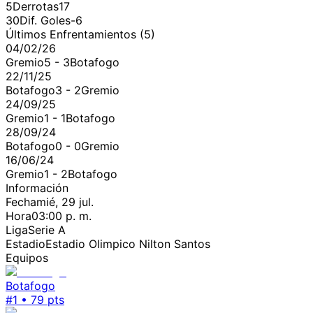
5
Derrotas
17
30
Dif. Goles
-6
Últimos Enfrentamientos (
5
)
04/02/26
Gremio
5
-
3
Botafogo
22/11/25
Botafogo
3
-
2
Gremio
24/09/25
Gremio
1
-
1
Botafogo
28/09/24
Botafogo
0
-
0
Gremio
16/06/24
Gremio
1
-
2
Botafogo
Información
Fecha
mié, 29 jul.
Hora
03:00 p. m.
Liga
Serie A
Estadio
Estadio Olimpico Nilton Santos
Equipos
Botafogo
#
1
•
79
pts