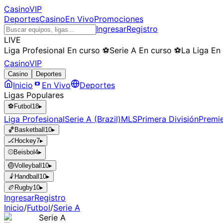
CasinoVIP
Deportes
Casino
En Vivo
Promociones
Ingresar
Registro
LIVE
Liga Profesional
En curso
⚽
Serie A
En curso
⚽
La Liga
En
CasinoVIP
Casino
Deportes
Inicio
En Vivo
Deportes
Ligas Populares
⚽
Futbol
18
▸
Liga Profesional
Serie A (Brazil)
MLS
Primera División
Premi
🏀
Basketball
10
▸
🏒
Hockey
7
▸
⚾
Beisbol
4
▸
🏐
Volleyball
10
▸
🤾
Handball
10
▸
🏉
Rugby
10
▸
Ingresar
Registro
Inicio
/
Futbol
/
Serie A
Serie A