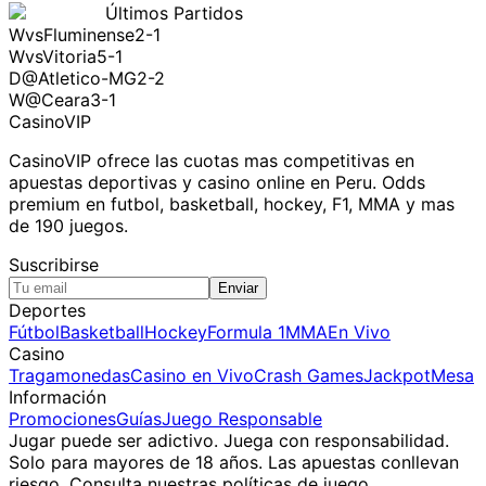
Últimos Partidos
W
vs
Fluminense
2-1
W
vs
Vitoria
5-1
D
@
Atletico-MG
2-2
W
@
Ceara
3-1
CasinoVIP
CasinoVIP ofrece las cuotas mas competitivas en
apuestas deportivas y casino online en Peru. Odds
premium en futbol, basketball, hockey, F1, MMA y mas
de 190 juegos.
Suscribirse
Enviar
Deportes
Fútbol
Basketball
Hockey
Formula 1
MMA
En Vivo
Casino
Tragamonedas
Casino en Vivo
Crash Games
Jackpot
Mesa
Información
Promociones
Guías
Juego Responsable
Jugar puede ser adictivo. Juega con responsabilidad.
Solo para mayores de 18 años. Las apuestas conllevan
riesgo. Consulta nuestras políticas de
juego