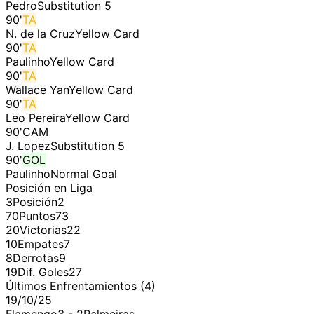
Pedro
Substitution 5
90
'
TA
N. de la Cruz
Yellow Card
90
'
TA
Paulinho
Yellow Card
90
'
TA
Wallace Yan
Yellow Card
90
'
TA
Leo Pereira
Yellow Card
90
'
CAM
J. Lopez
Substitution 5
90
'
GOL
Paulinho
Normal Goal
Posición en Liga
3
Posición
2
70
Puntos
73
20
Victorias
22
10
Empates
7
8
Derrotas
9
19
Dif. Goles
27
Últimos Enfrentamientos (
4
)
19/10/25