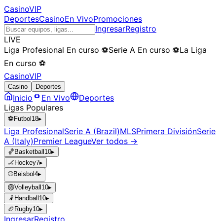
CasinoVIP
Deportes
Casino
En Vivo
Promociones
Ingresar
Registro
LIVE
Liga Profesional
En curso
⚽
Serie A
En curso
⚽
La Liga
En curso
⚽
CasinoVIP
Casino
Deportes
Inicio
En Vivo
Deportes
Ligas Populares
⚽
Futbol
18
▸
Liga Profesional
Serie A (Brazil)
MLS
Primera División
Serie
A (Italy)
Premier League
Ver todos →
🏀
Basketball
10
▸
🏒
Hockey
7
▸
⚾
Beisbol
4
▸
🏐
Volleyball
10
▸
🤾
Handball
10
▸
🏉
Rugby
10
▸
Ingresar
Registro