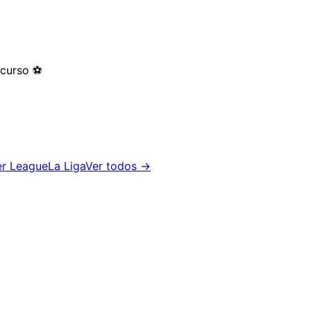
 curso
⚽
er League
La Liga
Ver todos →