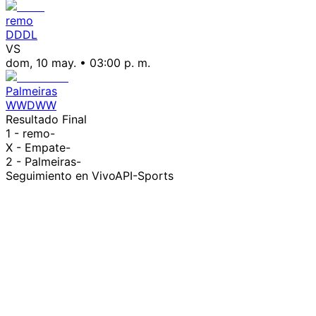
remo
D
D
D
L
VS
dom, 10 may.
•
03:00 p. m.
Palmeiras
W
W
D
W
W
Resultado Final
1 -
remo
-
X - Empate
-
2 -
Palmeiras
-
Seguimiento en Vivo
API-Sports