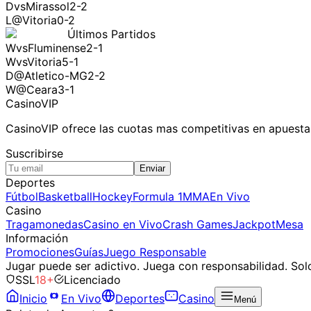
D
vs
Mirassol
2-2
L
@
Vitoria
0-2
Últimos Partidos
W
vs
Fluminense
2-1
W
vs
Vitoria
5-1
D
@
Atletico-MG
2-2
W
@
Ceara
3-1
CasinoVIP
CasinoVIP ofrece las cuotas mas competitivas en apuestas
Suscribirse
Enviar
Deportes
Fútbol
Basketball
Hockey
Formula 1
MMA
En Vivo
Casino
Tragamonedas
Casino en Vivo
Crash Games
Jackpot
Mesa
Información
Promociones
Guías
Juego Responsable
Jugar puede ser adictivo. Juega con responsabilidad. Sol
SSL
18+
Licenciado
Inicio
En Vivo
Deportes
Casino
Menú