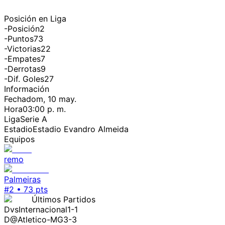
Posición en Liga
-
Posición
2
-
Puntos
73
-
Victorias
22
-
Empates
7
-
Derrotas
9
-
Dif. Goles
27
Información
Fecha
dom, 10 may.
Hora
03:00 p. m.
Liga
Serie A
Estadio
Estadio Evandro Almeida
Equipos
remo
Palmeiras
#
2
•
73
pts
Últimos Partidos
D
vs
Internacional
1-1
D
@
Atletico-MG
3-3