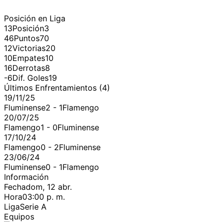
Posición en Liga
13
Posición
3
46
Puntos
70
12
Victorias
20
10
Empates
10
16
Derrotas
8
-6
Dif. Goles
19
Últimos Enfrentamientos (
4
)
19/11/25
Fluminense
2
-
1
Flamengo
20/07/25
Flamengo
1
-
0
Fluminense
17/10/24
Flamengo
0
-
2
Fluminense
23/06/24
Fluminense
0
-
1
Flamengo
Información
Fecha
dom, 12 abr.
Hora
03:00 p. m.
Liga
Serie A
Equipos