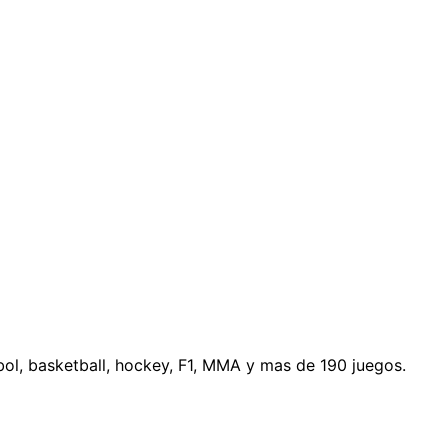
ol, basketball, hockey, F1, MMA y mas de 190 juegos.