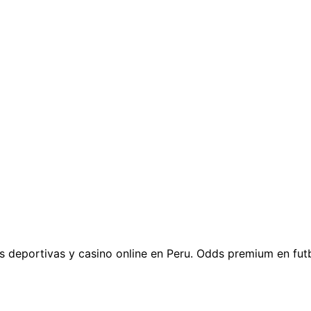
 deportivas y casino online en Peru. Odds premium en futb