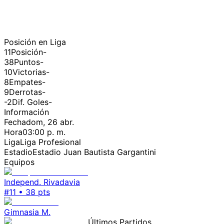
Posición en Liga
11
Posición
-
38
Puntos
-
10
Victorias
-
8
Empates
-
9
Derrotas
-
-2
Dif. Goles
-
Información
Fecha
dom, 26 abr.
Hora
03:00 p. m.
Liga
Liga Profesional
Estadio
Estadio Juan Bautista Gargantini
Equipos
Independ. Rivadavia
#
11
•
38
pts
Gimnasia M.
Últimos Partidos