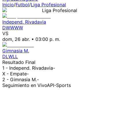
Inicio
/
Futbol
/
Liga Profesional
Liga Profesional
Independ. Rivadavia
D
W
W
W
W
VS
dom, 26 abr.
•
03:00 p. m.
Gimnasia M.
D
L
W
L
L
Resultado Final
1 -
Independ. Rivadavia
-
X - Empate
-
2 -
Gimnasia M.
-
Seguimiento en Vivo
API-Sports