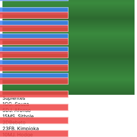
Suplentes
1
G
G. Souza
5
D
J. Afonso
15
M
S. Sithole
2
D
Bebeto
23
F
B. Kimpioka
10
M
J. Hodge