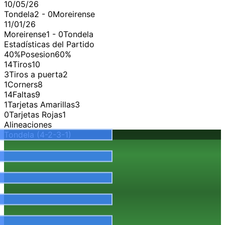
10/05/26
Tondela
2
-
0
Moreirense
11/01/26
Moreirense
1
-
0
Tondela
Estadísticas del Partido
40%
Posesion
60%
14
Tiros
10
3
Tiros a puerta
2
1
Corners
8
14
Faltas
9
1
Tarjetas Amarillas
3
0
Tarjetas Rojas
1
Alineaciones
Tondela
(4-2-3-1)