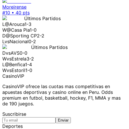
Moreirense
#
10
•
40
pts
Últimos Partidos
L
@
Arouca
1-3
W
@
Casa Pia
1-0
D
@
Sporting CP
2-2
L
vs
Nacional
0-2
Últimos Partidos
D
vs
AVS
0-0
W
vs
Estrela
3-2
L
@
Benfica
1-4
W
vs
Estoril
1-0
CasinoVIP
CasinoVIP ofrece las cuotas mas competitivas en
apuestas deportivas y casino online en Peru. Odds
premium en futbol, basketball, hockey, F1, MMA y mas
de 190 juegos.
Suscribirse
Enviar
Deportes