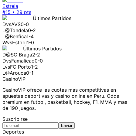
Estrela
#
15
•
29
pts
Últimos Partidos
D
vs
AVS
0-0
L
@
Tondela
0-2
L
@
Benfica
1-4
W
vs
Estoril
1-0
Últimos Partidos
D
@
SC Braga
2-2
D
vs
Famalicao
0-0
L
vs
FC Porto
1-2
L
@
Arouca
0-1
CasinoVIP
CasinoVIP ofrece las cuotas mas competitivas en
apuestas deportivas y casino online en Peru. Odds
premium en futbol, basketball, hockey, F1, MMA y mas
de 190 juegos.
Suscribirse
Enviar
Deportes