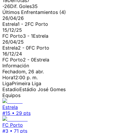
19
Derrotas
7
-26
Dif. Goles
35
Últimos Enfrentamientos (
4
)
26/04/26
Estrela
1
-
2
FC Porto
15/12/25
FC Porto
3
-
1
Estrela
26/04/25
Estrela
2
-
0
FC Porto
16/12/24
FC Porto
2
-
0
Estrela
Información
Fecha
dom, 26 abr.
Hora
12:00 p. m.
Liga
Primeira Liga
Estadio
Estádio José Gomes
Equipos
Estrela
#
15
•
29
pts
FC Porto
#
3
•
71
pts