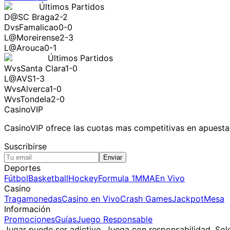
Últimos Partidos
D
@
SC Braga
2-2
D
vs
Famalicao
0-0
L
@
Moreirense
2-3
L
@
Arouca
0-1
Últimos Partidos
W
vs
Santa Clara
1-0
L
@
AVS
1-3
W
vs
Alverca
1-0
W
vs
Tondela
2-0
CasinoVIP
CasinoVIP ofrece las cuotas mas competitivas en apuestas
Suscribirse
Enviar
Deportes
Fútbol
Basketball
Hockey
Formula 1
MMA
En Vivo
Casino
Tragamonedas
Casino en Vivo
Crash Games
Jackpot
Mesa
Información
Promociones
Guías
Juego Responsable
Jugar puede ser adictivo. Juega con responsabilidad. Sol